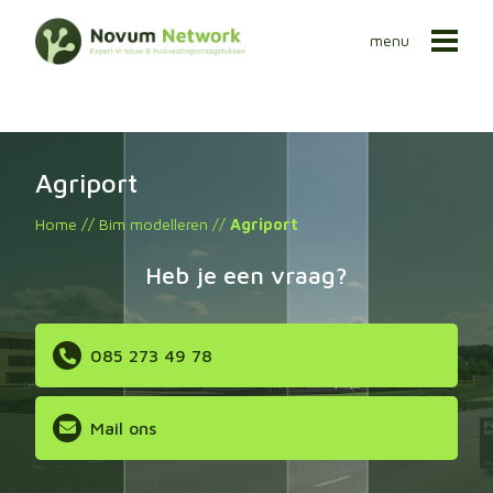
menu
Agriport
Home
//
Bim modelleren
//
Agriport
Heb je een vraag?
085 273 49 78
Mail ons